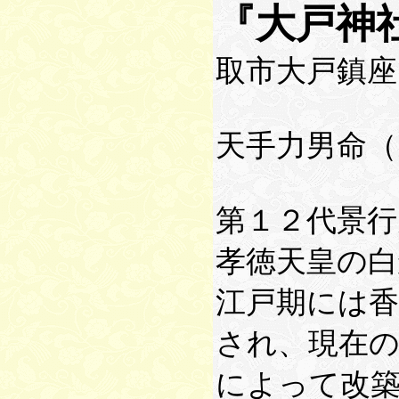
『大戸神
取市大戸鎮座
天手力男命
第１２代景行
孝徳天皇の白
江戸期には香
され、現在の
によって改