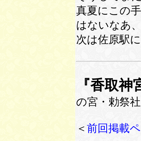
真夏にこの
はないなあ
次は佐原駅
『香取神
の宮・勅祭社
＜
前回掲載