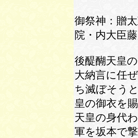
御祭神：贈太
院・内大臣藤
後醍醐天皇の
大納言に任ぜ
ち滅ぼそう
皇の御衣を賜
天皇の身代
軍を坂本で