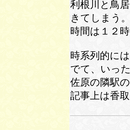
利根川と鳥
きてしまう
時間は１２
時系列的に
でて、いっ
佐原の隣駅
記事上は香取