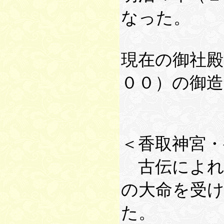
なった。
現在の御社殿
００）の御造
＜香取神宮・
古伝によれ
の大命を受け
た。