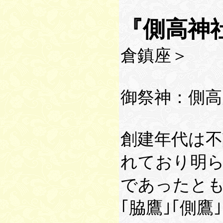
『側高神
倉鎮座＞
御祭神：側高
創建年代は不
れており明
であったと
｢脇鷹｣｢側