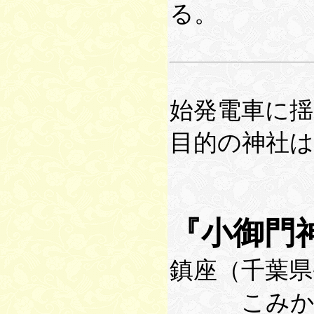
る。
始発電車に揺
目的の神社
『小御門
鎮座（千葉県
こみか