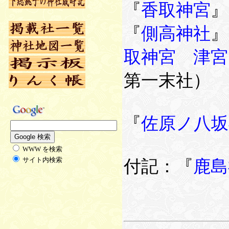
『
香取神宮
』
『
側高神社
』
取神宮 津宮
第一末社）
『
佐原ノ八坂
WWW を検索
サイト内検索
付記：『
鹿島