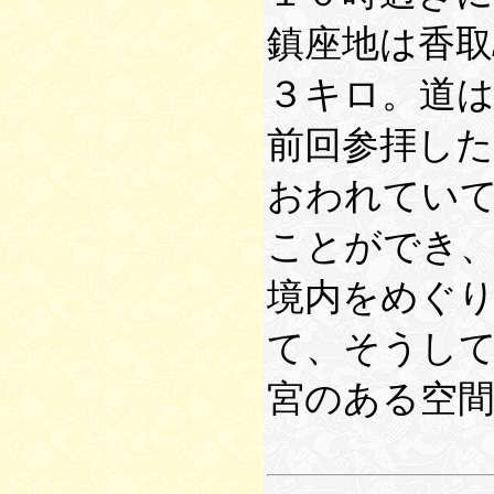
鎮座地は香
３キロ。道
前回参拝し
おわれてい
ことができ
境内をめぐ
て、そうし
宮のある空