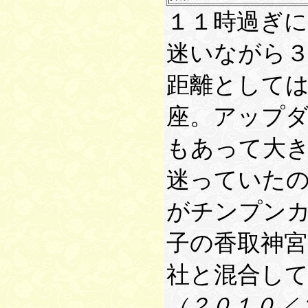
１１時過ぎ
迷いながら
距離として
座。アップ
もあって大
迷っていた
がチンプン
子の香取神
社と混合し
（２０１０／