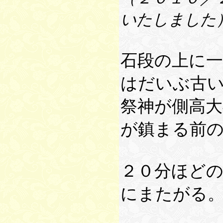
いたしました
石段の上に
はだいぶ古
祭神が側高
が鎮まる前
２０分ほど
にまたがる