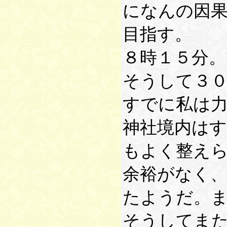
になんの因
目指す。
８時１５分。
そうして３
すでに私は
神社境内は
もよく整え
余裕がなく
たようだ。
そうしてま