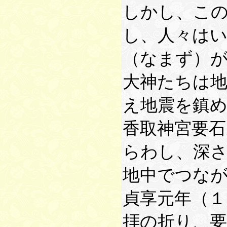
しかし、こ
し、人々は
（なまず）
大神たちは
え地震を鎮
香取神宮要石
らわし、深
地中でつな
貞享元年（１
拝の折り、