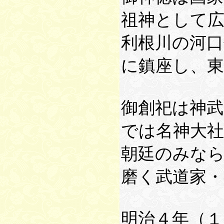
祖神として
利根川の河口
に鎮座し、
御創祀は神武
では名神大社
朝廷のみな
磨く武道家
明治４年（１