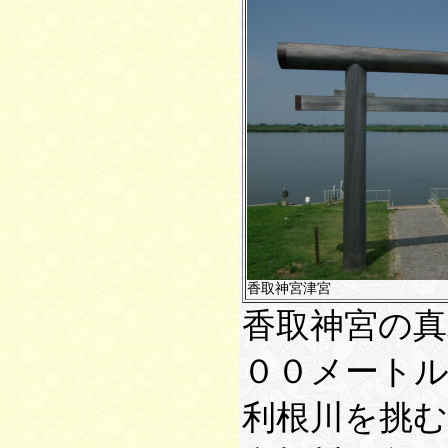
香取神宮津宮
香取神宮の真
００メート
利根川を挑む