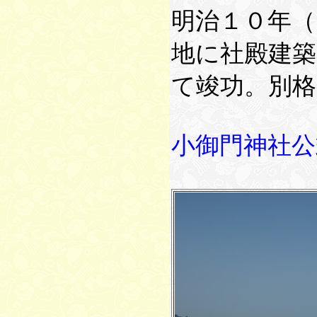
明治１０年（
地に社殿建築
て竣功。別格
小御門神社公式サイト 