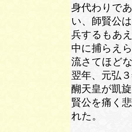
身代わりで
い、師賢公は
兵するもあ
中に捕らえら
流さてほど
翌年、元弘３
醐天皇が凱
賢公を痛く
れた。