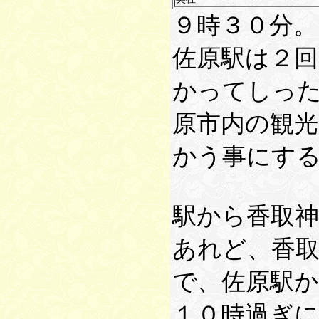
９時３０分。
佐原駅は２
かってしっ
原市内の観
かう事にす
駅から香取
あれど、香
で、佐原駅
１０時過ぎに