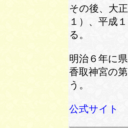
その後、大正
１）、平成
る。
明治６年に県
香取神宮の
う。
公式サイト http:/