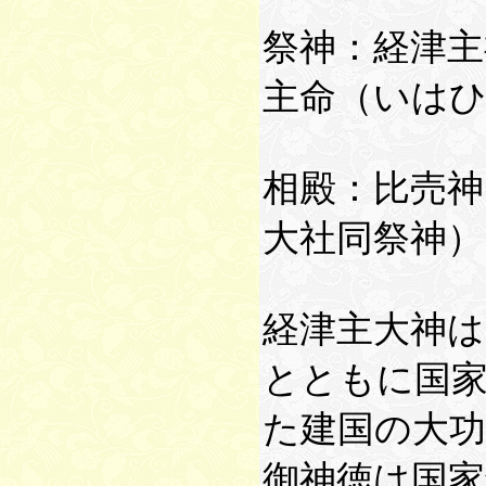
祭神：経津
主命（いは
相殿：比売神
大社同祭神）
経津主大神は
とともに国
た建国の大功
御神徳は国家