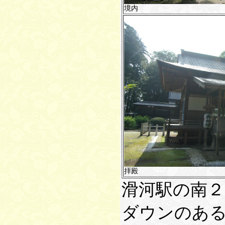
境内
拝殿
滑河駅の南
ダウンのあ