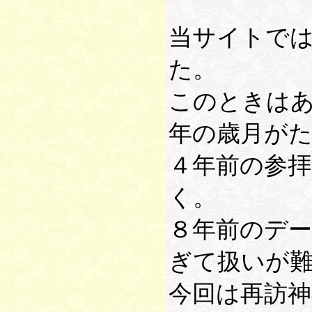
当サイトで
た。
このときは
年の歳月が
４年前の参
く。
８年前のデ
ぎて扱いが
今回は再訪