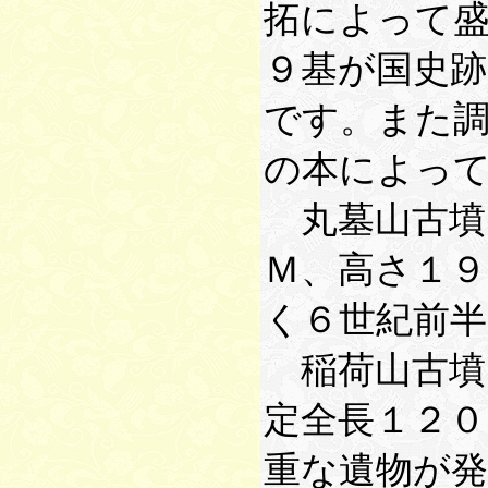
拓によって
９基が国史跡
です。また
の本によっ
丸墓山古墳
Ｍ、高さ１９
く６世紀前半
稲荷山古墳
定全長１２０
重な遺物が発