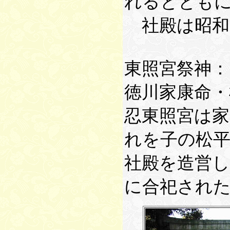
れるととも
社殿は昭和
東照宮祭神：
徳川家康命・
忍東照宮は家
れを子の松平
社殿を造営
に合祀され