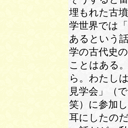
埋もれた古
学世界では
あるという
学の古代史
ことはある。
ら。わたし
見学会」（で
笑）に参加
耳にしたの