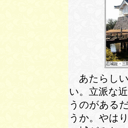
忍城趾・三
あたらしい
い。立派な
うのがある
うか。やは