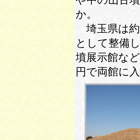
か。
埼玉県は約
として整備
墳展示館な
円で両館に