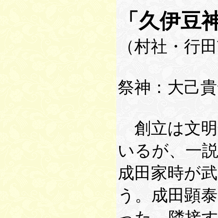
「久伊豆
（村社・行田
祭神：大己貴
創立は文明
いるが、一説
成田家時が
う。成田顕泰
った。隣接す