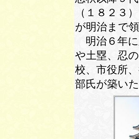
（１８２３
が明治まで
明治６年に
や土塁、忍
校、市役所、
部氏が築い