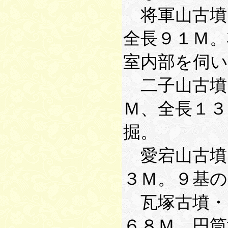
将軍山古墳
全長９１Ｍ。
室内部を伺
二子山古墳
Ｍ、全長１３
掘。
愛宕山古墳
３Ｍ。９基
瓦塚古墳・
６８Ｍ。円筒