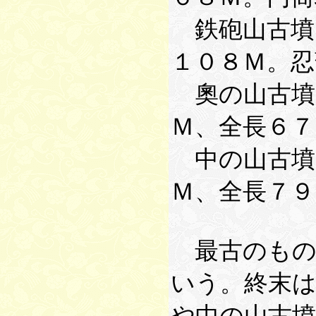
鉄砲山古墳
１０８Ｍ。
奧の山古墳
Ｍ、全長６７
中の山古墳
Ｍ、全長７９
最古のもの
いう。終末
や中の山古墳