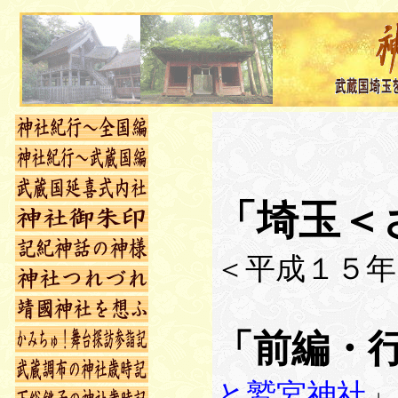
「埼玉＜
＜平成１５年
「前編・
と鷲宮神社
」