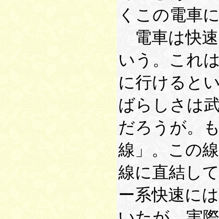
くこの電車
電車は快速
いう。これ
に行けると
ばらしさは
だろうが。
線」。この
線に直結し
ー系快速に
いたが、実