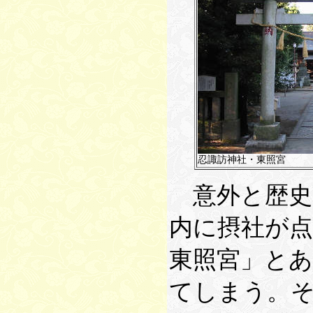
忍諏訪神社・東照宮
意外と歴史
内に摂社が
東照宮」と
てしまう。