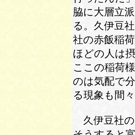
脇に大層立
る。久伊豆
社の赤飯稲
ほどの人は
ここの稲荷
のは気配で
る現象も間
久伊豆社の
そうすると