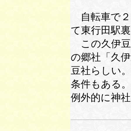
自転車で２
て東行田駅裏
この久伊豆
の郷社「久
豆社らしい
条件もある
例外的に神