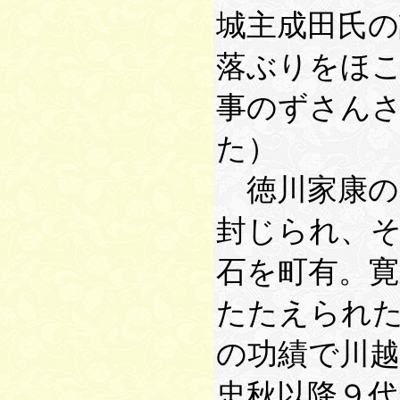
城主成田氏
落ぶりをほ
事のずさん
た）
徳川家康の
封じられ、
石を町有。寛
たたえられ
の功績で川越
忠秋以降９代