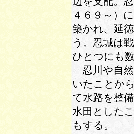
辺を支配。忍
４６９～）に
築かれ、延徳
う。忍城は戦
ひとつにも
忍川や自然
いたことか
て水路を整
水田とした
もする。