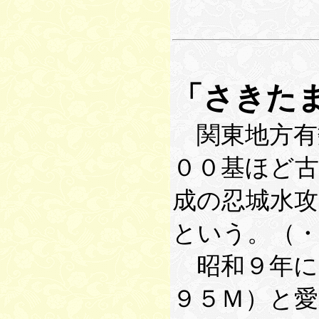
「さきた
関東地方有
００基ほど
成の忍城水
という。（
昭和９年に
９５Ｍ）と愛