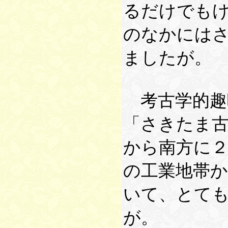
るだけでも
のなかには
ましたが。
考古学的趣
「さきたま
から南方に
の工業地帯
いて、とて
が。