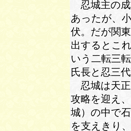
忍城主の成
あったが、
伏。だが関東
出するとこ
いう二転三転
氏長と忍三代
忍城は天正
攻略を迎え、
城）の中で
を支えきり、