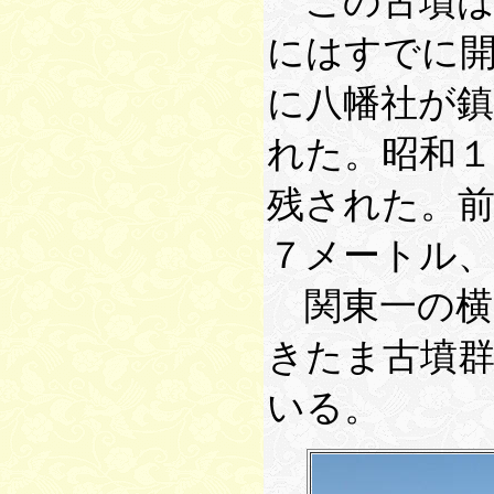
この古墳は
にはすでに
に八幡社が
れた。昭和
残された。前
７メートル
関東一の横
きたま古墳
いる。