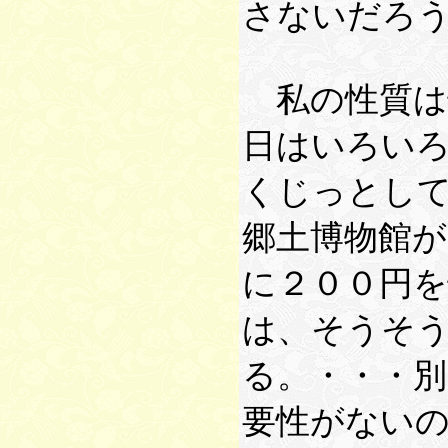
さないだろ
私の性質は
日はいろい
くじっとし
郷土博物館が
に２００円
は、そうそ
る。・・・別
要性がない