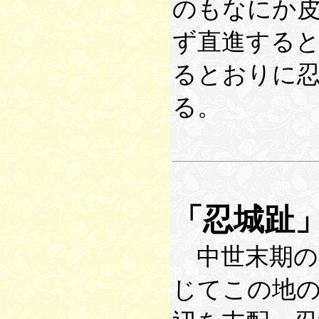
のもなにか
ず直進する
るとおりに
る。
「忍城趾
中世末期の
じてこの地