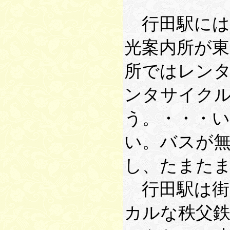
行田駅には
光案内所が
所ではレン
ンタサイク
う。・・・
い。バスが
し、たまた
行田駅は街
カルな秩父