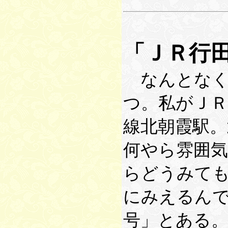
「ＪＲ行
なんとなく
つ。私がＪ
線北朝霞駅。
何やら雰囲
らどうみて
にみえるん
号」とある