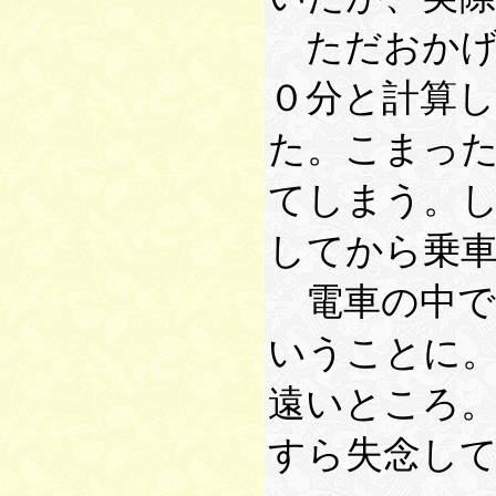
ただおかげ
０分と計算
た。こまっ
てしまう。
してから乗
電車の中で
いうことに
遠いところ
すら失念し