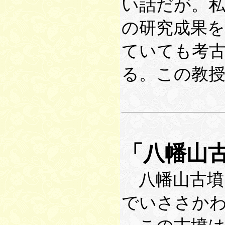
い話だが。
の研究成果
ていても考
る。この教
「八幡山
八幡山古墳
でいささか