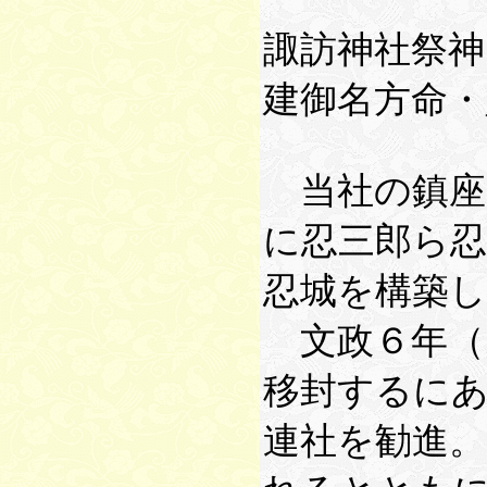
諏訪神社祭神
建御名方命・
当社の鎮座
に忍三郎ら
忍城を構築
文政６年（
移封するに
連社を勧進