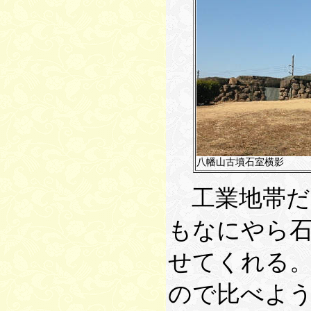
八幡山古墳石室横影
工業地帯だ
もなにやら
せてくれる
ので比べよ