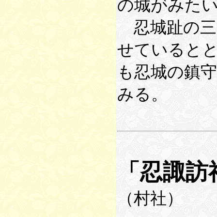
の城がみた
忍城趾の三
せていると
も忍城の鎮
みる。
「忍諏訪
（村社）